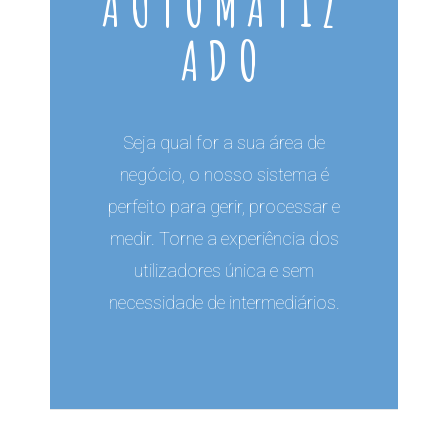
AUTOMATIZ
ADO
Seja qual for a sua área de
negócio, o nosso sistema é
perfeito para gerir, processar e
medir. Torne a experiência dos
utilizadores única e sem
necessidade de intermediários.